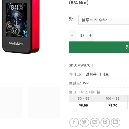
(
5% Nic
)
맛
Wholesale JNR MediaMax 4
SKU:
VW87611
카테고리:
일회용 베이프
브랜드:
JNR
벌크 피어스 테이블
50 - 99
100 - 199
€
8.99
€
8.70