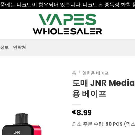
 제품에는 니코틴이 함유되어 있습니다. 니코틴은 중독성 화학 
정보
연락처
홈
/
일회용 베이프
도매 JNR Medi
용 베이프
8.99
€
최소 주문 수량:
50 PCS
(믹