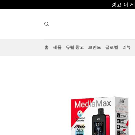
콘
경고: 이
텐
츠
로
건
너
홈
제품
유럽 창고
브랜드
글로벌
리뷰
뛰
기