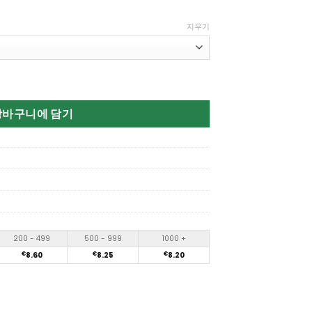
지우기
0000 Puffs Disposable Vape 수량
장바구니에 담기
200 - 499
500 - 999
1000 +
€
8.60
€
8.25
€
8.20