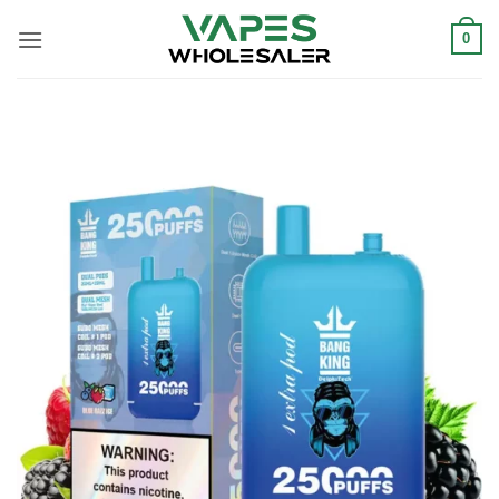
콘
텐
0
츠
로
건
너
뛰
기