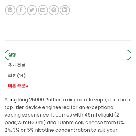
설명
추가 정보
리뷰 (14)
빠른 주문▲
Bang
King 25000 Puffs is a disposable vape, it’s also a
top-tier device engineered for an exceptional
vaping experience. It comes with 46ml eliquid (2
pods,23ml+23ml) and 1.0ohm coil, choose from 0%,
2%, 3% or 5% nicotine concentration to suit your