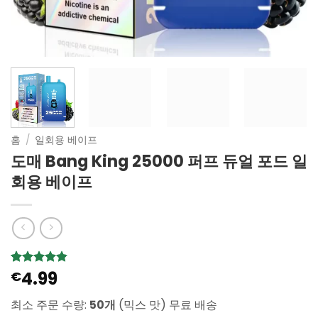
홈
/
일회용 베이프
도매 Bang King 25000 퍼프 듀얼 포드 일
회용 베이프
4.99
4.79
14
€
개의
고객 평가
를 기준으
최소 주문 수량:
50개
(믹스 맛) 무료 배송
로 5점 만