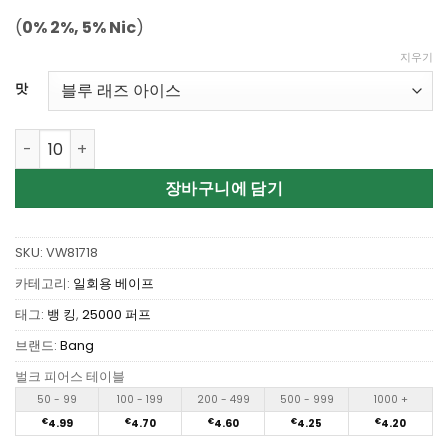
점에
점으
로 평가됨
(
0% 2%, 5% Nic
)
지우기
맛
Wholesale Bang King 25000 Puffs Dual Pods Disposable
장바구니에 담기
SKU:
VW81718
카테고리:
일회용 베이프
태그:
뱅 킹
,
25000 퍼프
브랜드:
Bang
벌크 피어스 테이블
50 - 99
100 - 199
200 - 499
500 - 999
1000 +
€
4.99
€
4.70
€
4.60
€
4.25
€
4.20