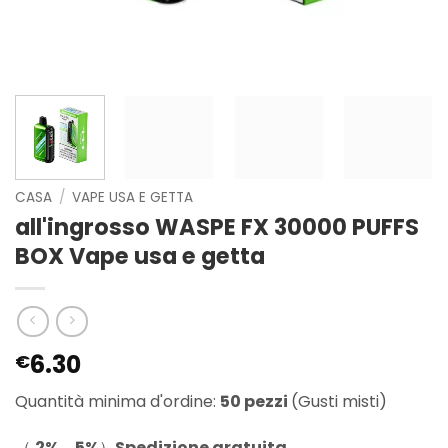
CASA
/
VAPE USA E GETTA
all'ingrosso WASPE FX 30000 PUFFS
BOX Vape usa e getta
6.30
€
Quantità minima d'ordine:
50 pezzi
(Gusti misti)
（
2%，5%
）
Spedizione gratuita