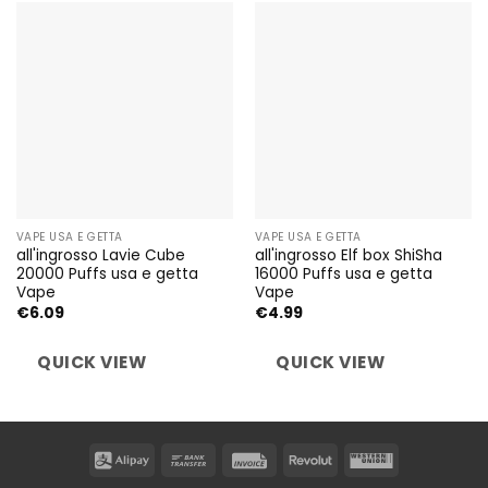
VAPE USA E GETTA
VAPE USA E GETTA
all'ingrosso Lavie Cube
all'ingrosso Elf box ShiSha
20000 Puffs usa e getta
16000 Puffs usa e getta
Vape
Vape
€
6.09
€
4.99
QUICK VIEW
QUICK VIEW
Alipay
Bank
Invoice
Revolut
Western
Transfer
Union