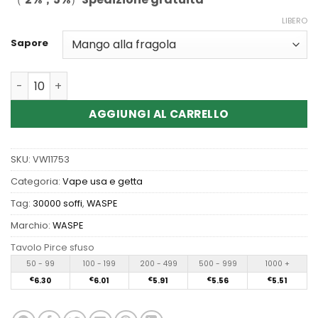
LIBERO
Sapore
Quantità Wholesale WASPE FX 30000 PUFFS BOX Disposa
AGGIUNGI AL CARRELLO
SKU:
VW11753
Categoria:
Vape usa e getta
Tag:
30000 soffi
,
WASPE
Marchio:
WASPE
Tavolo Pirce sfuso
50 - 99
100 - 199
200 - 499
500 - 999
1000 +
€
6.30
€
6.01
€
5.91
€
5.56
€
5.51