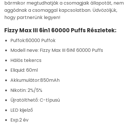
bármikor megtudhatják a csomagjaik állapotát, nem
aggódnak a csomaggal kapcsolatban. Üdvözöljük,
hogy partnerünk legyen!
Fizzy Max III 6in1 60000 Puffs Részletek:
Puffok:60000 Puffok
Modell neve: Fizzy Max III 6IN1 60000 Puffs
Hálós tekercs
Eliquid: 60ml
Akkumulátor:850mAh
Nikotin: 2%/5%
Újratölthető: C-típusú
LED kijelző
Exp.2 év