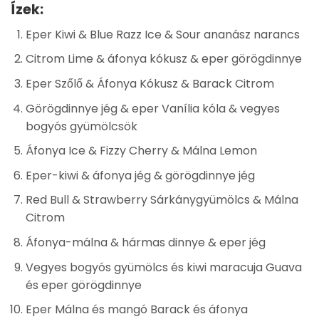
Ízek:
Eper Kiwi & Blue Razz Ice & Sour ananász narancs
Citrom Lime & áfonya kókusz & eper görögdinnye
Eper Szőlő & Áfonya Kókusz & Barack Citrom
Görögdinnye jég & eper Vanília kóla & vegyes
bogyós gyümölcsök
Áfonya Ice & Fizzy Cherry & Málna Lemon
Eper-kiwi & áfonya jég & görögdinnye jég
Red Bull & Strawberry Sárkánygyümölcs & Málna
Citrom
Áfonya-málna & hármas dinnye & eper jég
Vegyes bogyós gyümölcs és kiwi maracuja Guava
és eper görögdinnye
Eper Málna és mangó Barack és áfonya