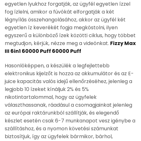
egyetlen lyukhoz forgatják, az ügyfél egyetlen ízzel
fog ízlelni, amikor a fúvókát elforgatják a két
légnyílás összehangolásához, akkor az ügyfél két
egyetlen íz keverékét fogja megkóstolni, ilyen
egyszerű a különböző ízek közötti ciklus, hogy többet
megtudjon, kérjük, nézze meg a videónkat.
Fizzy Max
III 6in1 60000 Puff 60000 Puff
Hasonlóképpen, a készülék a legfejlettebb
elektronikus kijelzőt is hozza az akkumulátor és az E-
juice kapacitás valós idejű ellenőrzéséhez, jelenleg a
legjobb 10 ízeket kínáljuk 2% és 5%
nikotintartalommal, hogy az ügyfelek
választhassanak, ráadásul a csomagjainkat jelenleg
az európai raktárunkból szállítják, és elegendő
készlet esetén csak 6-7 munkanapot vesz igénybe a
szállításhoz, és a nyomon követési számunkat
biztosítjuk, így az ügyfelek bármikor, bárhol,