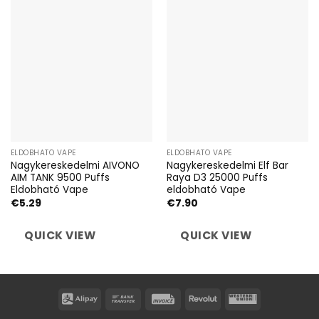
ELDOBHATÓ VAPE
ELDOBHATÓ VAPE
Nagykereskedelmi AIVONO
Nagykereskedelmi Elf Bar
AIM TANK 9500 Puffs
Raya D3 25000 Puffs
Eldobható Vape
eldobható Vape
€
5.29
€
7.90
QUICK VIEW
QUICK VIEW
Alipay
Bank
Invoice
Revolut
Western
Transfer
Union