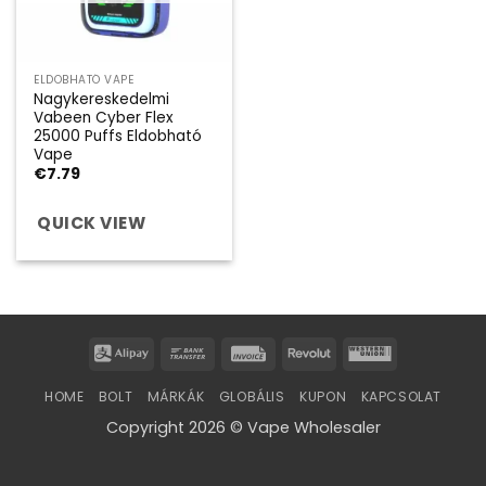
ELDOBHATÓ VAPE
Nagykereskedelmi
Vabeen Cyber Flex
25000 Puffs Eldobható
Vape
€
7.79
QUICK VIEW
Alipay
Bank
Invoice
Revolut
Western
Transfer
Union
HOME
BOLT
MÁRKÁK
GLOBÁLIS
KUPON
KAPCSOLAT
Copyright 2026 © Vape Wholesaler