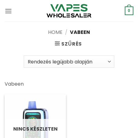
Ugrás
a
0
tartalomra
HOME
/
VABEEN
SZŰRÉS
Vabeen
NINCS KÉSZLETEN